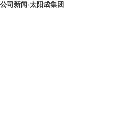
公司新闻-太阳成集团
[大]
[中]
[小]
中国重机发挥在融资、设计、建造、运营管理一体化价值链上的强大集成优
势，遵循国际工程总承包产业的主要发展趋势，在电力、工业、环保、产业园