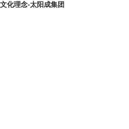
文化理念-太阳成集团
太阳成集团-15vip太阳成
中国重机
新闻
过为
文化理念