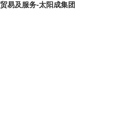
贸易及服务-太阳成集团
工程总承包
> 冶金
> 矿山