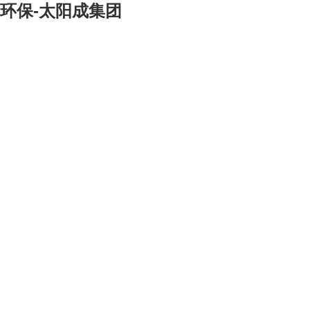
环保-太阳成集团
工程总承包
> 冶金
> 矿山