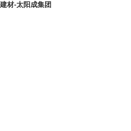
建材-太阳成集团
工程总承包
> 冶金
> 矿山