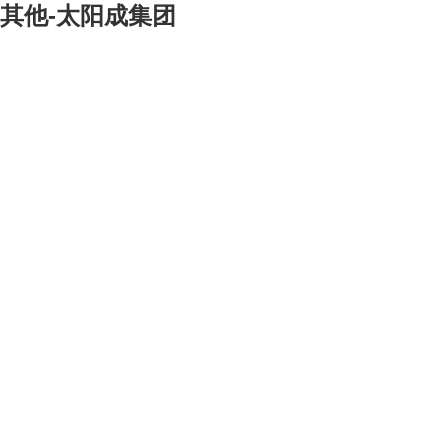
其他-太阳成集团
工程总承包
> 冶金
> 矿山