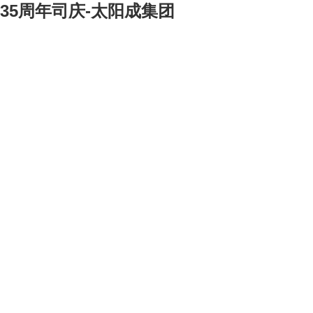
35周年司庆-太阳成集团
太阳成集团-15vip太阳成
中国重机
新闻
传承
九月
系列
了全
公司新闻