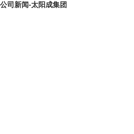
公司新闻-太阳成集团
[大]
[中]
[小]