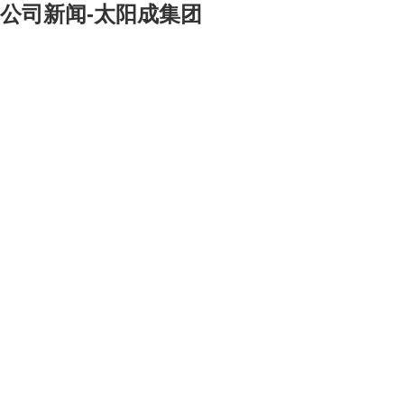
公司新闻-太阳成集团
[大]
[中]
[小]