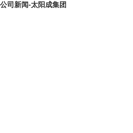
公司新闻-太阳成集团
[大]
[中]
[小]
四是‘一往无前’，为把扬州建设成为拥有800-1000万千瓦