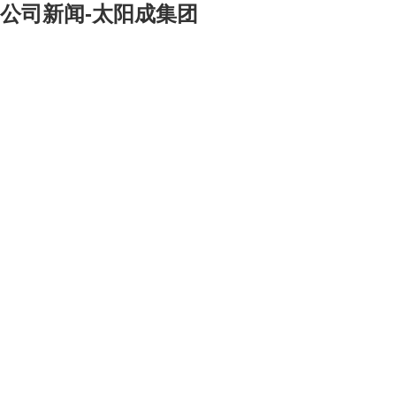
公司新闻-太阳成集团
[大]
[中]
[小]