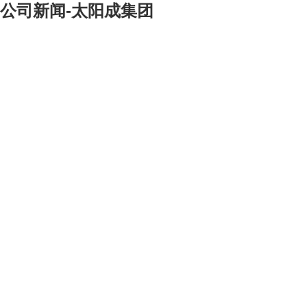
公司新闻-太阳成集团
[大]
[中]
[小]
第
5 号
现发布《出口食用动物饲用饲料检验检疫管理办法》，自2000年1月1日