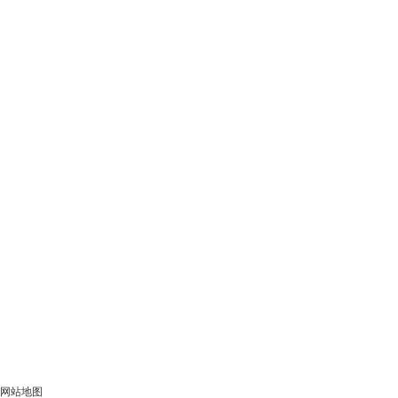
中国重机
新闻中心
业
董事长致辞
公司新闻
冶
15vip太阳成的简介
专题报道
建
组织机构
宣传资料
电
发展历史
水
董事会
生
高级管理人员
投
资质荣誉
农
法律声明
网站地图
联系15vip太阳成
网站地图