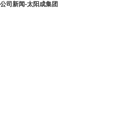
公司新闻-太阳成集团
[大]
[中]
[小]
2003年8月26日，缅甸一工程部书面出具了由我公司总承包的缅甸叫
塞针织厂《最终验收证明》，这标志着该项目已经缅甸方正式验收通过。