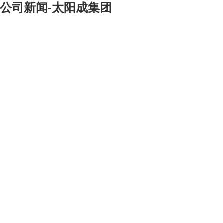
公司新闻-太阳成集团
[大]
[中]
[小]