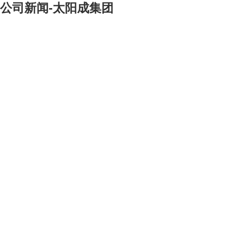
公司新闻-太阳成集团
[大]
[中]
[小]
按照国家规定，钢材、木材、建筑材料的国内贸易必须在营业执照经
营范围内明确注明，由于过去总公司营业执照上没有明确注明，总公司不