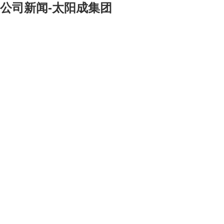
公司新闻-太阳成集团
[大]
[中]
[小]
2002年12月28日，中
国重型机械总公司cis – vi