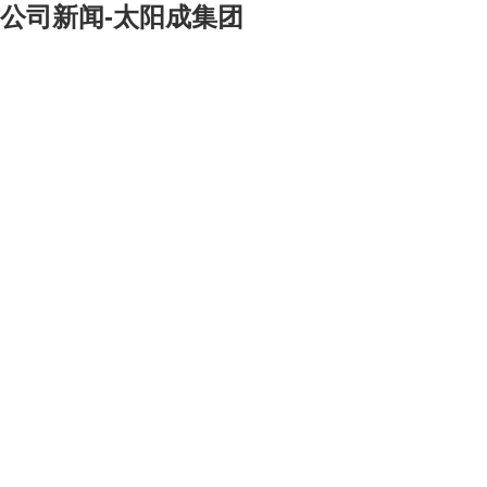
公司新闻-太阳成集团
太阳成集团-15vip太阳成
中国重机
新闻
2003年4月4日