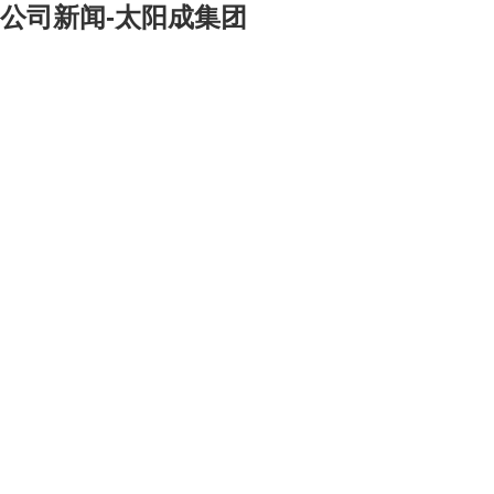
公司新闻-太阳成集团
太阳成集团-15vip太阳成
中国重机
新闻