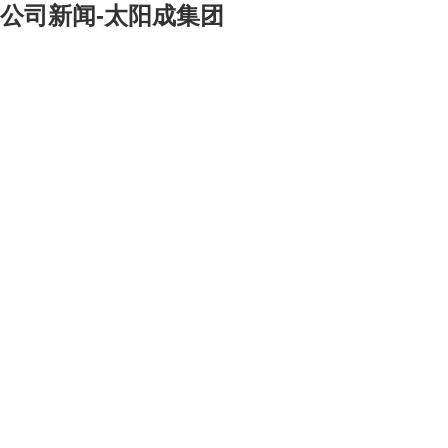
公司新闻-太阳成集团
[大]
[中]
[小]