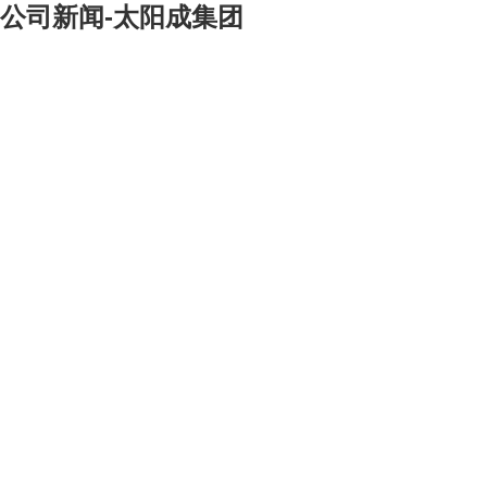
公司新闻-太阳成集团
太阳成集团-15vip太阳成
中国重机
新闻