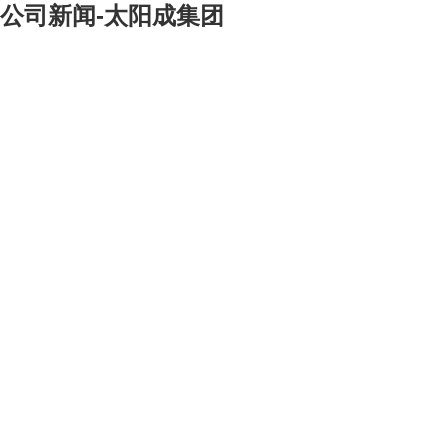
公司新闻-太阳成集团
[大]
[中]
[小]