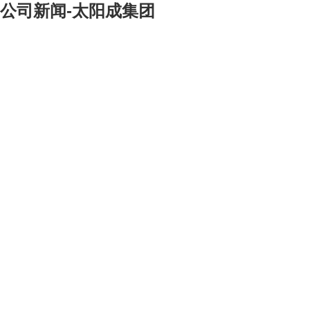
公司新闻-太阳成集团
[大]
[中]
[小]