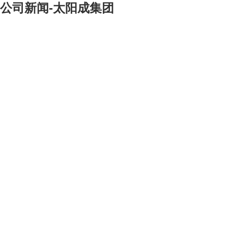
公司新闻-太阳成集团
[大]
[中]
[小]