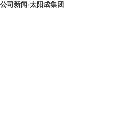
公司新闻-太阳成集团
[大]
[中]
[小]