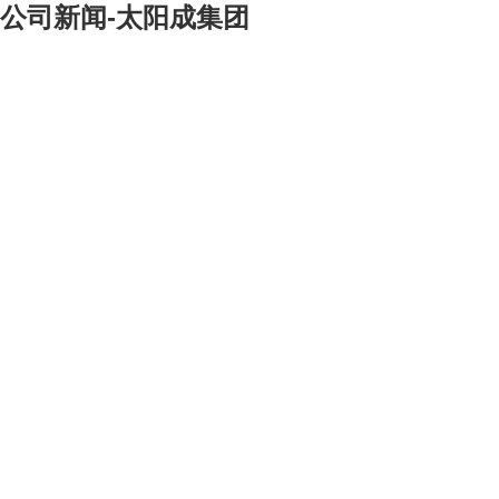
公司新闻-太阳成集团
[大]
[中]
[小]
我部门正在执行的缅甸yeywa输、变电工程项目的第一批
发货任务于2007年3月26日胜利完成。本次发货包括部分铁
塔材料、铁塔基础施工模板、全部的线路施工车辆、机具和