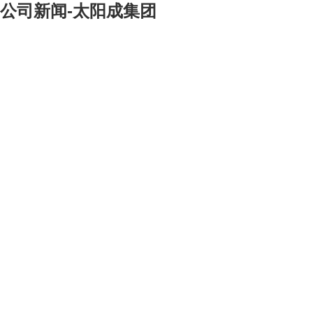
公司新闻-太阳成集团
[大]
[中]
[小]