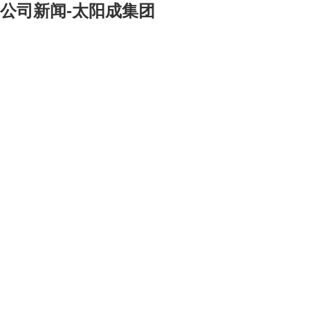
公司新闻-太阳成集团
[大]
[中]
[小]