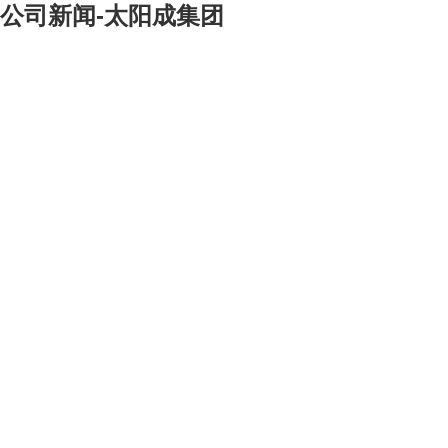
公司新闻-太阳成集团
[大]
[中]
[小]