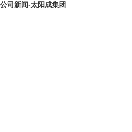
公司新闻-太阳成集团
[大]
[中]
[小]