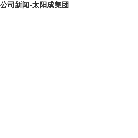
公司新闻-太阳成集团
[大]
[中]
[小]