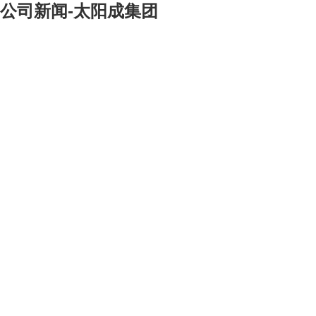
公司新闻-太阳成集团
[大]
[中]
[小]