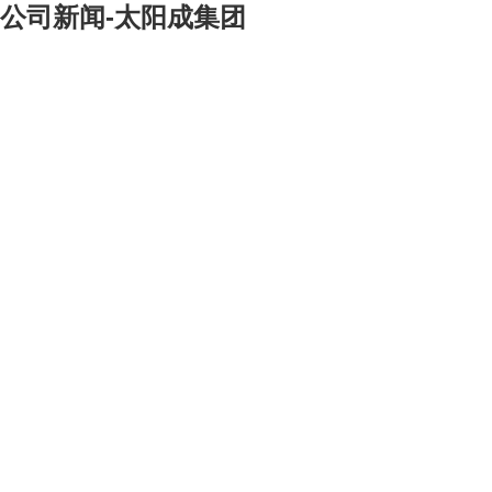
公司新闻-太阳成集团
[大]
[中]
[小]