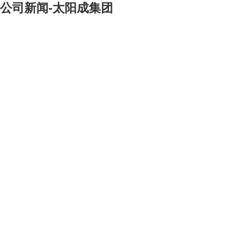
公司新闻-太阳成集团
[大]
[中]
[小]