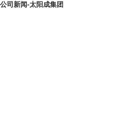
公司新闻-太阳成集团
[大]
[中]
[小]