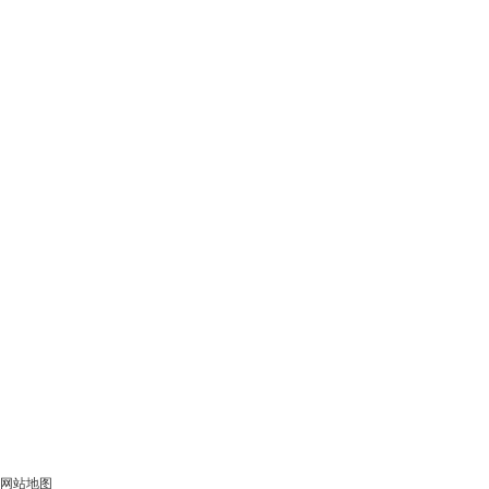
中国重机
新闻中心
业
董事长致辞
公司新闻
冶
15vip太阳成的简介
专题报道
建
组织机构
宣传资料
电
发展历史
水
董事会
生
高级管理人员
投
资质荣誉
农
法律声明
网站地图
联系15vip太阳成
网站地图