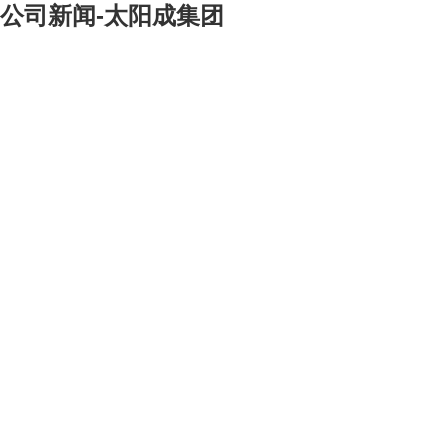
公司新闻-太阳成集团
[大]
[中]
[小]