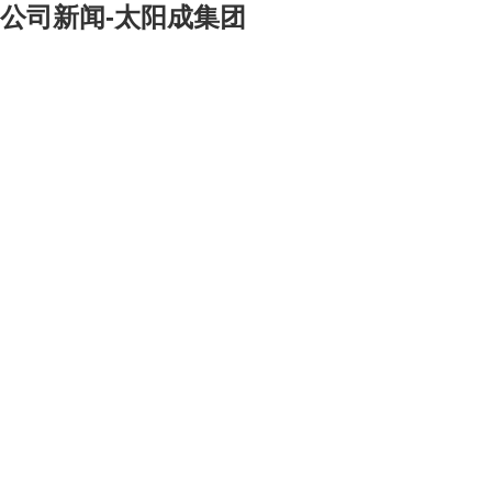
公司新闻-太阳成集团
[大]
[中]
[小]