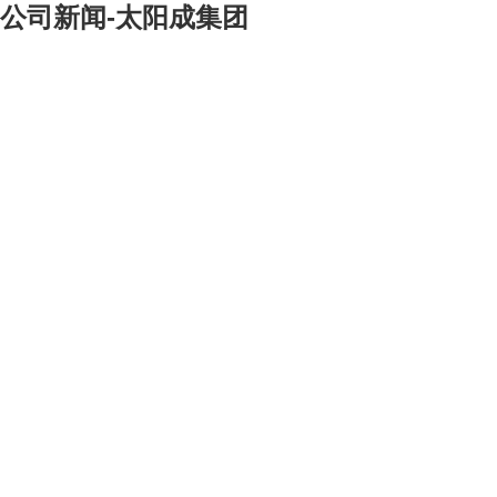
公司新闻-太阳成集团
[大]
[中]
[小]