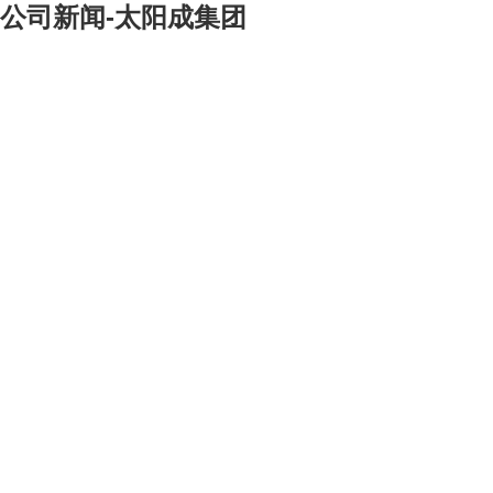
公司新闻-太阳成集团
[大]
[中]
[小]