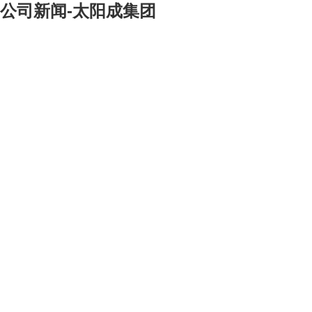
公司新闻-太阳成集团
[大]
[中]
[小]