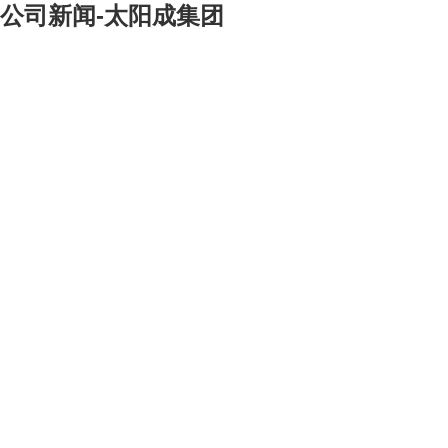
公司新闻-太阳成集团
[大]
[中]
[小]