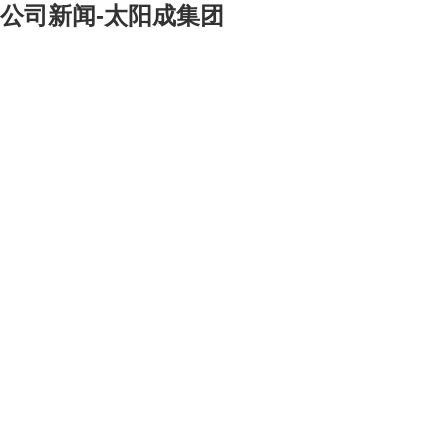
公司新闻-太阳成集团
[大]
[中]
[小]