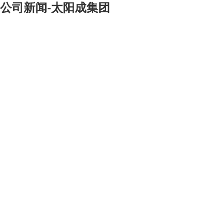
公司新闻-太阳成集团
[大]
[中]
[小]