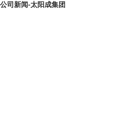
公司新闻-太阳成集团
[大]
[中]
[小]