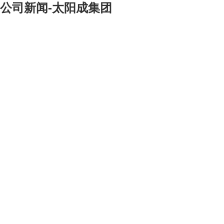
公司新闻-太阳成集团
[大]
[中]
[小]