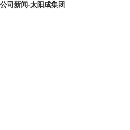
公司新闻-太阳成集团
[大]
[中]
[小]