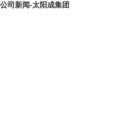
公司新闻-太阳成集团
[大]
[中]
[小]