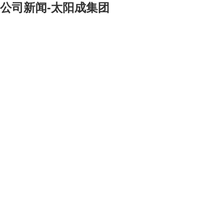
公司新闻-太阳成集团
[大]
[中]
[小]