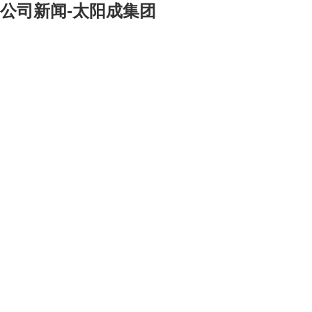
公司新闻-太阳成集团
[大]
[中]
[小]